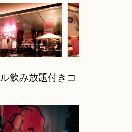
ス席でベルギービールと直輸
黒毛和牛など、食材にこだわ
料理
感じられる人気のテラス席。
厳選された黒毛和牛のステー
ので雨の日でも安心！こだわ
め、ビールとの相性を考え抜
やワインとともにお食事を満
理の数々。肉本来の旨味を豪
。
ます。
ル飲み放題付きコ
れるアンティーク調のテーブ
自然と会話の弾む円形のバー
お一人様でも気軽に立ち寄れ
ら取り寄せたこだわりのアン
ーカウンター。豊富なビール
具が並ぶテーブル席。女子会
めながら、ゆったりとくつろ
ど、落ち着いた雰囲気でお食
お席です。