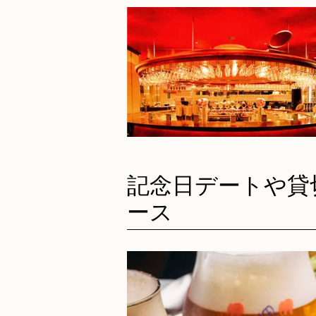
記念日のサプライズに♪特製デザー
レート
大切なお祝いには、専属パティシエ
のデザートプレートをご用意。メッ
ジを添えて、思い出に残る特別なデ
ーを演出します。
記念日デートや貸
ース
プロジェクター完備で貸切やスポー
戦も◎
店内には大型プロジェクターを完備
切パーティーでの映像演出や、スポ
観戦イベントなどでも大活躍します