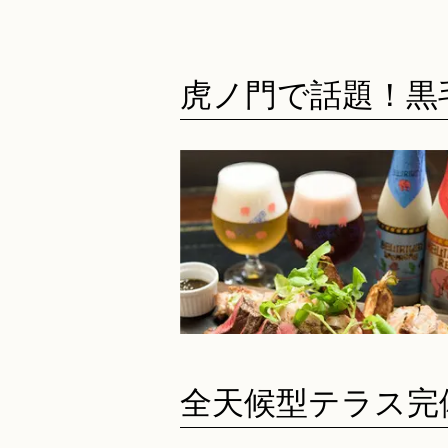
虎ノ門で話題！黒
全天候型テラス完