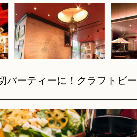
トプ
広い店内は最大100名様まで貸切OK！
新緑のテラ
開放的で広々とした店内は、大人数での
入ワイン
特製
貸切パーティーに最適。歓送迎会や結婚
季節の風を
セー
式の二次会など、幅広いシーンでご利用
全天候型な
ィナ
いただけます。
りのビール
喫できます
切パーティーに！クラフトビー
ツ観
雨でも大丈夫な屋根付きの全天候型テラ
ゆったり座
ス席
ル席
。貸
天候を気にせず利用できる全天候型のテ
ベルギーか
ーツ
ラス席。開放感あふれる空間で、ランチ
ティーク家
。
や夜のビアガーデン利用にも大変おすす
やデートな